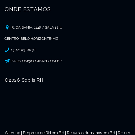
ONDE ESTAMOS
R. DA BAHIA, 1148 / SALA 1231
CENTRO, BELO HORIZONTE-MG
(31) 4103-0030
FALECOM@SOCIISRH.COM.BR
©2026 Sociis RH
Sitemap
|
Empresa de RH em BH
|
Recursos Humanos em BH
|
RH em