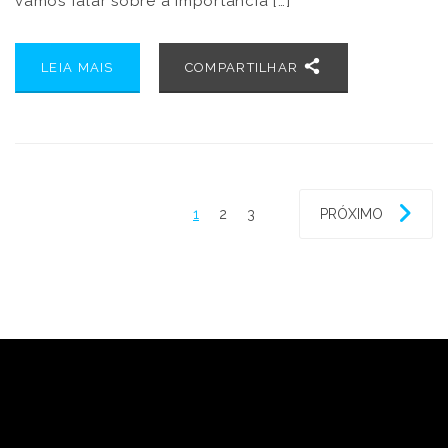
vamos falar sobre a importância […]
LEIA MAIS
COMPARTILHAR
1
2
3
PRÓXIMO