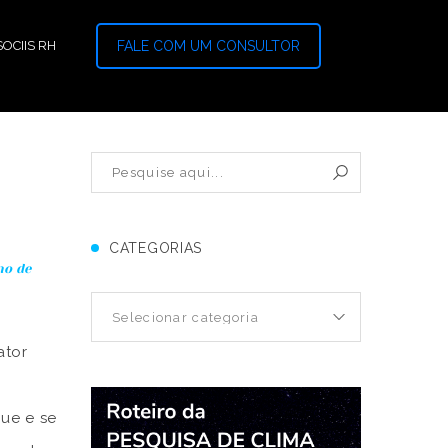
OCIIS RH
FALE COM UM CONSULTOR
CATEGORIAS
no de
ator
que e se