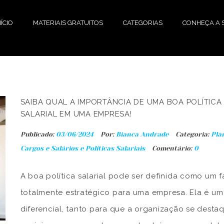
NÍCIO
MATERIAIS GRATUITOS
CATEGORIAS
CONHEÇA A S
SAIBA QUAL A IMPORTÂNCIA DE UMA BOA POLÍTICA
SALARIAL EM UMA EMPRESA!
Publicado:
03/06/2024
Por:
Bianca Andrade
Categoria:
Pla
Cargos e Salários e Políticas Salariais
Comentário:
0
A boa política salarial pode ser definida como um f
totalmente estratégico para uma empresa. Ela é um
diferencial, tanto para que a organização se desta