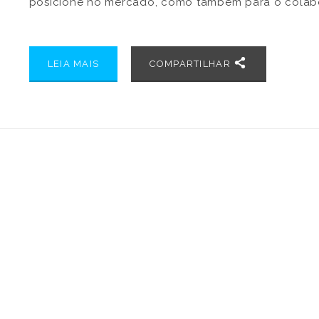
posicione no mercado, como também para o colab
que fica mais motivado e produtivo diante de uma
remuneração adequada à sua função. Para completa
LEIA MAIS
COMPARTILHAR
também é […]