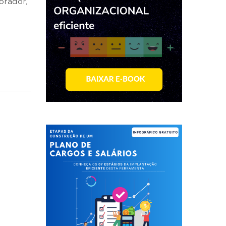
orador,
r, esta