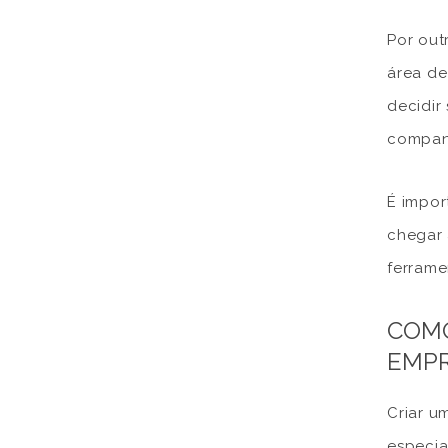
Por out
área de
decidir
compan
É impor
chegar 
ferrame
COMO
EMPR
Criar u
especia