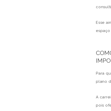
consult
Esse ai
espaço 
COMO
IMPO
Para qu
plano d
A carre
pois of