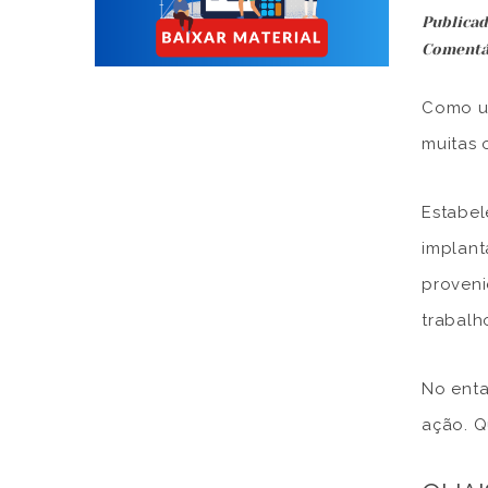
Publicad
Comentá
Como un
muitas 
Estabel
implant
proveni
trabalh
No enta
ação. Q