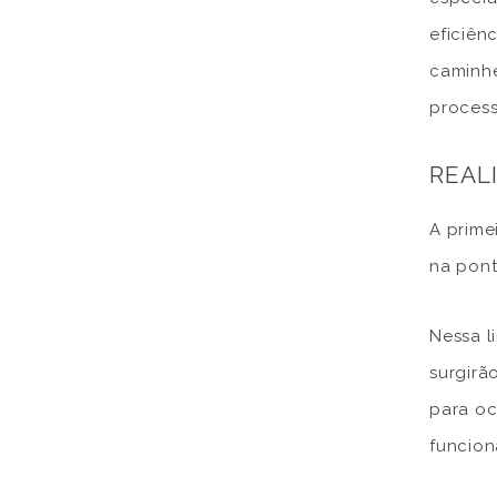
eficiên
caminhe
process
REAL
A prime
na pont
Nessa l
surgirã
para oc
funcion