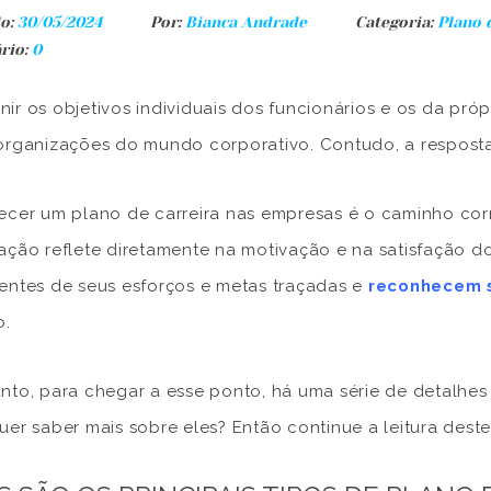
o:
30/05/2024
Por:
Bianca Andrade
Categoria:
Plano d
rio:
0
ir os objetivos individuais dos funcionários e os da pró
organizações do mundo corporativo. Contudo, a resposta 
ecer um plano de carreira nas empresas é o caminho corre
ação reflete diretamente na motivação e na satisfação d
entes de seus esforços e metas traçadas e
reconhecem 
o.
nto, para chegar a esse ponto, há uma série de detalhe
uer saber mais sobre eles? Então continue a leitura deste