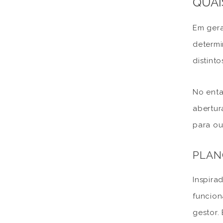
QUAI
Em gera
determi
distinto
No enta
abertur
para ou
PLAN
Inspira
funcion
gestor.