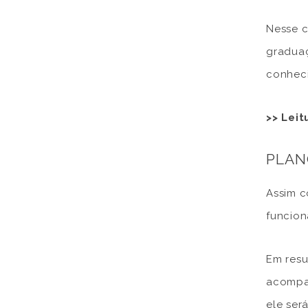
Nesse c
graduaç
conheci
>> Lei
PLAN
Assim c
funcion
Em resu
acompa
ele ser