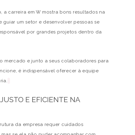
o, a carreira em W mostra bons resultados na
ue guiar um setor e desenvolver pessoas se
 responsável por grandes projetos dentro da
o mercado e junto a seus colaboradores para
uncione, é indispensável oferecer à equipe
ria.
JUSTO E EFICIENTE NA
strutura da empresa requer cuidados
e, mas se ela não puder acompanhar com