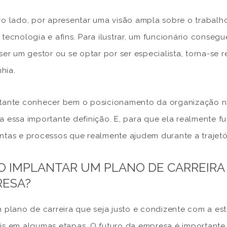
ro lado, por apresentar uma visão ampla sobre o trabalh
 tecnologia e afins. Para ilustrar, um funcionário conseg
 ser um gestor ou se optar por ser especialista, torna-se
hia.
tante conhecer bem o posicionamento da organização n
a essa importante definição. E, para que ela realmente f
ntas e processos que realmente ajudem durante a trajetó
 IMPLANTAR UM PLANO DE CARREIRA 
ESA?
m plano de carreira que seja justo e condizente com a e
is em algumas etapas. O futuro da empresa é important