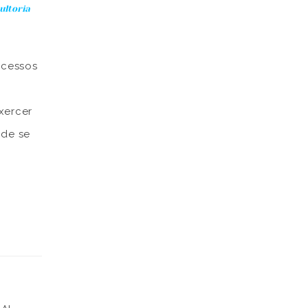
ultoria
ocessos
xercer
 de se
esperar
esmo é