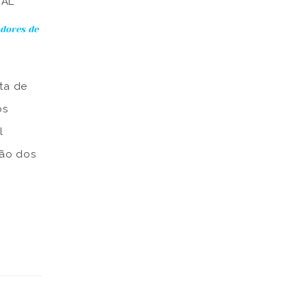
NAL
adores de
ta de
os
l
ção dos
 criação