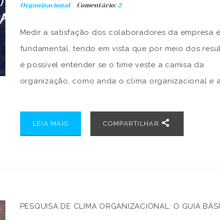
Organizacional
Comentário:
2
Medir a satisfação dos colaboradores da empresa 
fundamental, tendo em vista que por meio dos resu
é possível entender se o time veste a camisa da
organização, como anda o clima organizacional e 
experiência oferecida ao candidato. Para isso, con
uma ferramenta como o Net Promoter Score (NPS) 
LEIA MAIS
COMPARTILHAR
excelente ideia. […]
PESQUISA DE CLIMA ORGANIZACIONAL: O GUIA BÁS