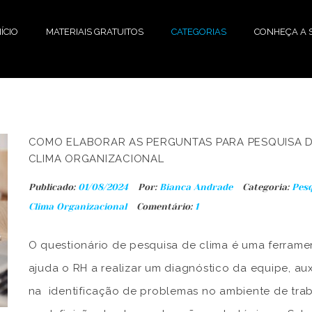
NÍCIO
MATERIAIS GRATUITOS
CATEGORIAS
CONHEÇA A S
COMO ELABORAR AS PERGUNTAS PARA PESQUISA 
CLIMA ORGANIZACIONAL
Publicado:
01/08/2024
Por:
Bianca Andrade
Categoria:
Pesq
Clima Organizacional
Comentário:
1
O questionário de pesquisa de clima é uma ferrame
ajuda o RH a realizar um diagnóstico da equipe, au
na identificação de problemas no ambiente de tra