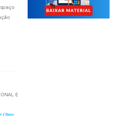
espaço
fação
a
gumas
IONAL E
e Clima