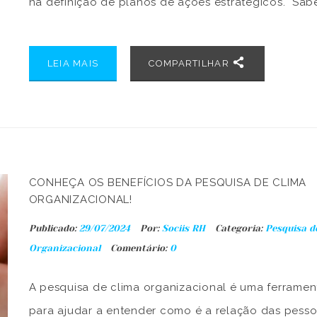
na definição de planos de ações estratégicos. Sa
elaborar as perguntas para a pesquisa de clima
organizacional é essencial para garantir bons resul
LEIA MAIS
COMPARTILHAR
contudo, muitos […]
CONHEÇA OS BENEFÍCIOS DA PESQUISA DE CLIMA
ORGANIZACIONAL!
Publicado:
29/07/2024
Por:
Sociis RH
Categoria:
Pesquisa d
Organizacional
Comentário:
0
A pesquisa de clima organizacional é uma ferramen
para ajudar a entender como é a relação das pess