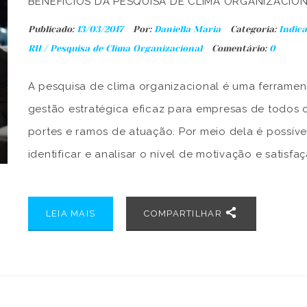
BENEFÍCIOS DA PESQUISA DE CLIMA ORGANIZACIO
Publicado:
13/03/2017
Por:
Daniella Maria
Categoria:
Indic
RH
/
Pesquisa de Clima Organizacional
Comentário:
0
A pesquisa de clima organizacional é uma ferramen
gestão estratégica eficaz para empresas de todos 
portes e ramos de atuação. Por meio dela é possíve
identificar e analisar o nível de motivação e satisfa
colaboradores, o que é um passo primordial para a
de um plano de ação a ser executado […]
LEIA MAIS
COMPARTILHAR