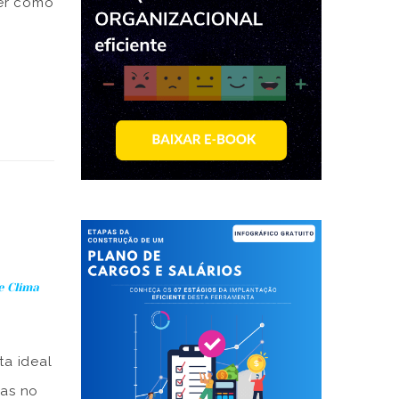
ber como
tados,
e Clima
ta ideal
oas no