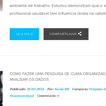
ambiente de trabalho. Estudos demonstram que o 
profissional saudável tem influência direta na satis
dos funcionários. Realizada da forma adequada, el
oferece dados cruciais para que a gestão tome al
LEIA MAIS
COMPARTILHAR
decisões. Ao final, há […]
COMO FAZER UMA PESQUISA DE CLIMA ORGANIZAC
ANALISAR OS DADOS
Publicado:
28/03/2024
Por:
Sociis RH
Categoria:
Pesquisa d
Organizacional
Comentário:
0