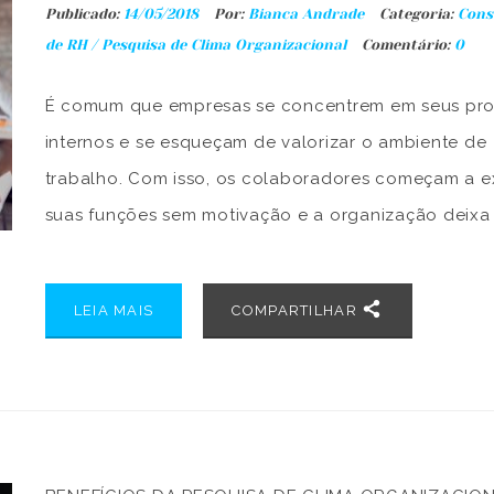
Publicado:
14/05/2018
Por:
Bianca Andrade
Categoria:
Cons
de RH
/
Pesquisa de Clima Organizacional
Comentário:
0
É comum que empresas se concentrem em seus pr
internos e se esqueçam de valorizar o ambiente de
trabalho. Com isso, os colaboradores começam a e
suas funções sem motivação e a organização deixa
desenvolver de forma saudável. Mas não é preciso 
até que esses sinais sejam identificados: o ideal m
LEIA MAIS
COMPARTILHAR
[…]