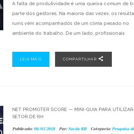
A falta de produtividade é uma queixa comum de 
parte dos gestores. Na maioria das vezes, os result
ruins vêm acompanhados de um clima pesado no
ambiente do trabalho. De um lado, profissionais
desanimados com a alta demanda e pouco
reconhecimento. Do outro, chefes frustrados com 
LEIA MAIS
COMPARTILHAR
performance abaixo das expectativas. No dia a […]
NET PROMOTER SCORE — MINI-GUIA PARA UTILIZA
SETOR DE RH
Publicado:
06/05/2021
Por:
Sociis RH
Categoria:
Pesquisa d