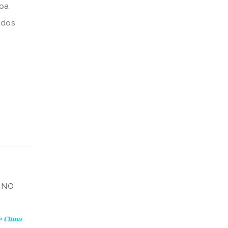
boa
ados
uma
R NO
e Clima