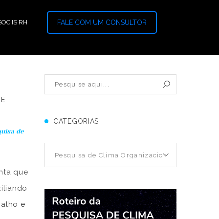
OCIIS RH
FALE COM UM CONSULTOR
DE
CATEGORIAS
uisa de
nta que
xiliando
balho e