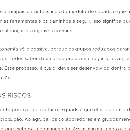
 principais características do modelo de squads é que 
r as ferramentas e os caminhos a seguir. Isso significa qu
e alcançar os objetivos comuns.
tonomia só é possível porque os grupos reduzidos garant
dos. Todos sabem bem onde precisam chegar e, assim, c
te. Esse processo, é claro, deve ser desenvolvido dentro d
ação.
S RISCOS
onto positivo de adotar os squads é que eles ajudam a di
produção. Ao agrupar os colaboradores em grupos meno
 o que melhora a comunicação. Assim, minimizamos os ris