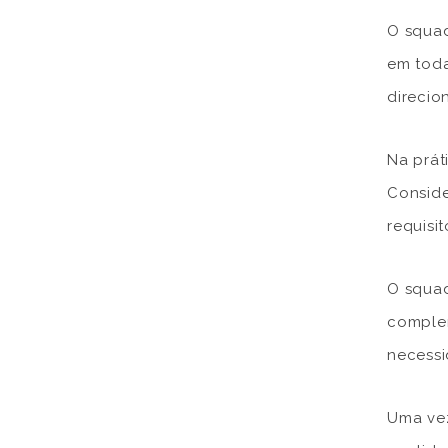
O squad
em toda
direci
Na prát
Conside
requisi
O squad
complem
necessi
Uma vez