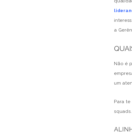
qualida
lidera
interes
a Gerên
QUAI
Não é p
empresa
um aten
Para te
squads.
ALIN