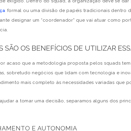
de exigido. Dentro do squad, a organização deve se dar
nça
formal ou uma divisão de papéis tradicionais dentro 
sante designar um “coordenador” que vai atuar como po
cia.
S SÃO OS BENEFÍCIOS DE UTILIZAR E
or acaso que a metodologia proposta pelos squads tem
s, sobretudo negócios que lidam com tecnologia e inova
dimento mais completo às necessidades variadas que p
 ajudar a tomar uma decisão, separamos alguns dos prin
HAMENTO E AUTONOMIA