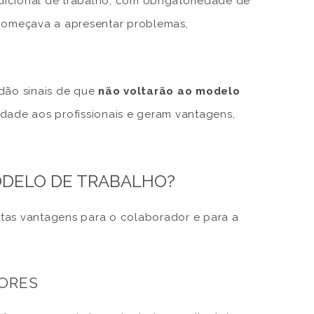
icional de trabalho, com obrigatoriedade de
 começava a apresentar problemas,
 dão sinais de que
não voltarão ao modelo
lidade aos profissionais e geram vantagens,
MODELO DE TRABALHO?
itas vantagens para o colaborador e para a
DORES