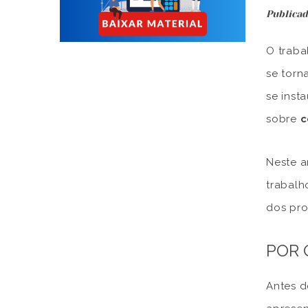
Publicad
O traba
se torn
se inst
sobre
c
Neste a
trabalh
dos pro
POR 
Antes d