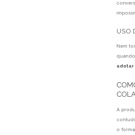
convers
impossí
USO 
Nem tod
quando 
adotar
COMO
COLA
A produ
contudo
o forma