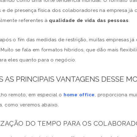
tando como uma forte tendência mundial. O formato trad
s e de presença física dos colaboradores na empresa já
almente referentes à
qualidade de vida das pessoas
.
pós o fim das medidas de restrição, muitas empresas já
. Muito se fala em formatos híbridos, que dão mais flexibi
ara eles quanto para o negócio.
S AS PRINCIPAIS VANTAGENS DESSE 
lho remoto, em especial o
home office
, proporciona mu
a, como veremos abaixo.
IZAÇÃO DO TEMPO PARA OS COLABORA