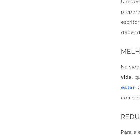
Um dos 
prepara
escritó
depende
MELH
Na vida
vida
, q
estar
.
como br
REDU
Para a 