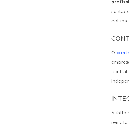
profiss
sentado
coluna,
CONT
O
cont
empresá
central
indepen
INTE
A falta
remoto.