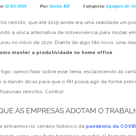
o:
11/03/2021
Por:
Sociis RH
Categoria:
Equipes de Al
lho remoto, que até 2019 ainda era uma realidade um po
ando a única alternativa de sobrevivência para muitas e
aurou no início de 2020. Diante de algo tão novo, uma das
omo manter a produtividade no home office
.
rtigo, vamos falar sobre esse tema, esclarecendo as va
o e dando dicas para que o RH possa agir de forma preci
fissionais remotos. Confira!
QUE AS EMPRESAS ADOTAM O TRABA
e entrarmos no cenário histórico da
pandemia da COVID