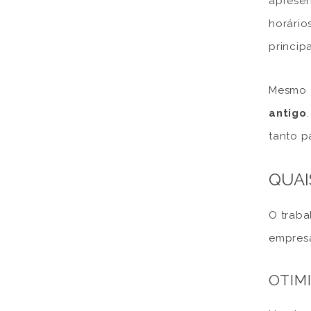
apresen
horário
princip
Mesmo a
antigo
tanto p
QUAI
O traba
empres
OTIM