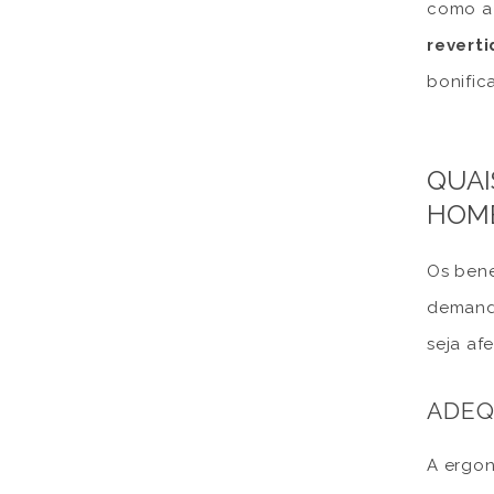
como a 
reverti
bonific
QUAI
HOME
Os bene
demanda
seja af
ADEQ
A ergon