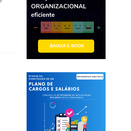
e
. É