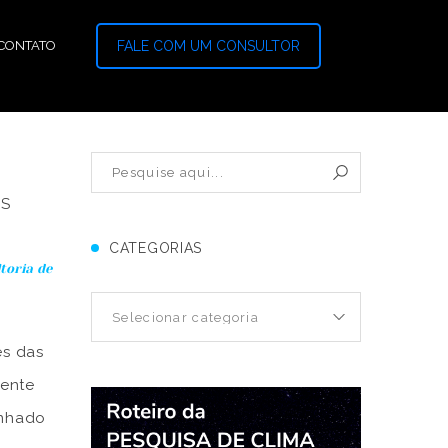
CONTATO
FALE COM UM CONSULTOR
OS
CATEGORIAS
toria de
es das
mente
anhado