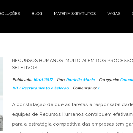
SOLUÇÕES
BLOG
MATERIAIS GRATUITOS
VAGAS
RECURSOS HUMANOS: MUITO ALÉM DOS PROCESS
MENTORIA EM RH
SELETIVOS
RECRUTAMENTO E SELEÇÃO
Publicado:
16/01/2017
Por:
Daniella Maria
Categoria:
Consul
RH
/
Recrutamento e Seleção
Comentário:
1
CONSULTORIA EM RH
A constatação de que as tarefas e responsabilidad
PLANO DE CARGOS E SALÁRIOS
equipes de Recursos Humanos contribuem efetiva
AVALIAÇÃO DE DESEMPENHO
para a estratégia competitiva das empresas tem g